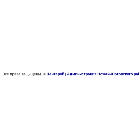
Все права защищены. ©
Центарой | Администрация Ножай-Юртовского ра