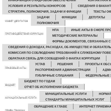
ИНФОРМАЦИЯ О КАДРОВОМ ОБЕСПЕЧЕНИИ
КОНТАКТНАЯ 
УСЛОВИЯ И РЕЗУЛЬТАТЫ КОНКУРСОВ
СВЕДЕНИЯ О ВАКАН
СТРУКТУРА, ПОЛНОМОЧИЯ, ЗАДАЧИ И ФУНКЦИИ
ТЕКСТЫ О
ЗАДАЧИ
ФУНКЦИИ
ДЕПУТАТЫ
СОВЕТ ДЕПУТАТОВ
ПОЛНОМОЧИЯ
НПА
ИНЫЕ АКТЫ В СФЕРЕ ПР
ПРОТИВОДЕЙСТВИЕ КОРРУПЦИИ
МЕТОДИЧЕСКИЕ МАТЕРИАЛЫ
ФОРМЫ ДОКУМЕНТОВ, СВЯЗАННЫХ С
СВЕДЕНИЯ О ДОХОДАХ, РАСХОДАХ, ОБ ИМУЩЕСТВЕ И ОБЯЗАТЕЛ
КОМИССИЯ ПО СОБЛЮДЕНИЮ ТРЕБОВАНИЙ К СЛУЖЕБНОМУ ПОВЕ
ОБРАТНАЯ СВЯЗЬ ДЛЯ СООБЩЕНИЙ О ФАКТАХ КОРРУПЦИИ
УСТАВ
РЕШЕНИЯ
ПРОЕКТЫ К ОБ
ПРАВОВЫЕ АКТЫ
РАСПОРЯЖЕНИЯ АДМИНИСТРАЦИИ
АДМИ
ПУБЛИЧНЫЕ СЛУШАНИЯ
ФЕДЕРАЛЬНЫЕ 
БЮДЖЕТ ПО ГОДАМ
БЮДЖЕТ
ОТЧЕТ ОБ ИСПОЛНЕНИИ БЮДЖЕТА
МУНИЦИПАЛЬНЫЕ УСЛУГИ
НОРМА
МУНИЦИПАЛЬНЫЕ УСЛУГИ
СТАНДАРТЫ МУНИЦИПАЛЬНЫХ УСЛУГ
ОБРАЩЕНИЕ К ГЛАВЕ
ИНТЕРНЕТ ПРИЕМН
ПРИЕМ ГРАЖДАН