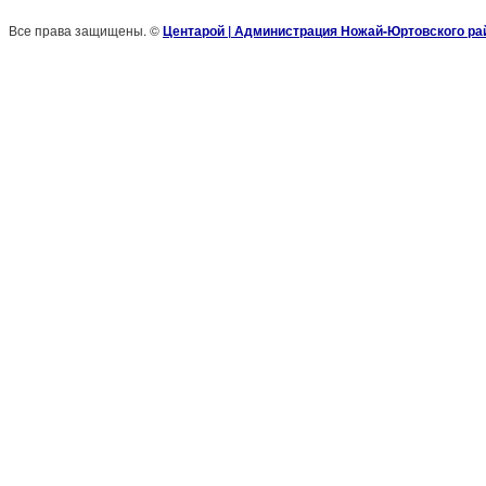
Все права защищены. ©
Центарой | Администрация Ножай-Юртовского ра