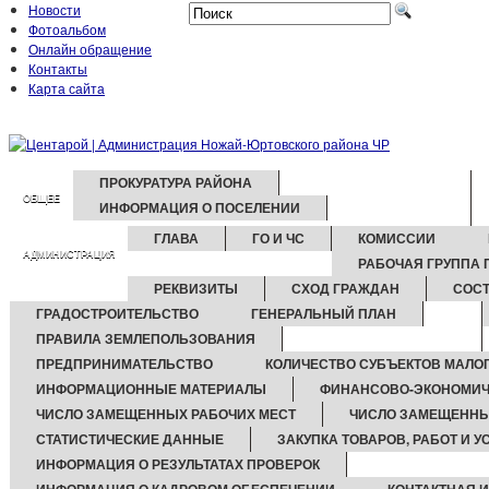
Новости
Фотоальбом
Онлайн обращение
Контакты
Карта сайта
ПРОКУРАТУРА РАЙОНА
ОБЩЕЕ
ИНФОРМАЦИЯ О ПОСЕЛЕНИИ
ГЛАВА
ГО И ЧС
КОМИССИИ
АДМИНИСТРАЦИЯ
РАБОЧАЯ ГРУППА
РЕКВИЗИТЫ
СХОД ГРАЖДАН
СОСТ
ГРАДОСТРОИТЕЛЬСТВО
ГЕНЕРАЛЬНЫЙ ПЛАН
ПРАВИЛА ЗЕМЛЕПОЛЬЗОВАНИЯ
ПРЕДПРИНИМАТЕЛЬСТВО
КОЛИЧЕСТВО СУБЪЕКТОВ МАЛО
ИНФОРМАЦИОННЫЕ МАТЕРИАЛЫ
ФИНАНСОВО-ЭКОНОМИЧ
ЧИСЛО ЗАМЕЩЕННЫХ РАБОЧИХ МЕСТ
ЧИСЛО ЗАМЕЩЕННЫ
СТАТИСТИЧЕСКИЕ ДАННЫЕ
ЗАКУПКА ТОВАРОВ, РАБОТ И У
ИНФОРМАЦИЯ О РЕЗУЛЬТАТАХ ПРОВЕРОК