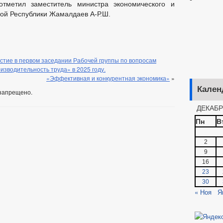
тметил заместитель министра экономического и
кой Республики Жамалдаев А-Р.Ш.
стие в первом заседании Рабочей группы по вопросам
зводительность труда» в 2025 году.
«Эффективная и конкурентная экономика»
»
Кален
запрещено.
ДЕКАБР
Пн
В
2
9
16
23
30
« Ноя
Я