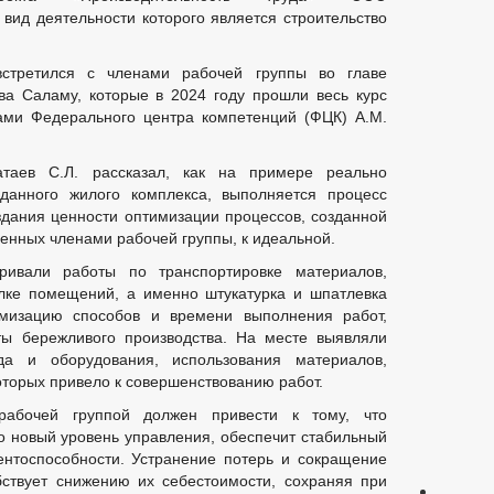
д деятельности которого является строительство
стретился с членами рабочей группы во главе
ва Саламу, которые в 2024 году прошли весь курс
тами Федерального центра компетенций (ФЦК) А.М.
атаев С.Л. рассказал, как на примере реально
данного жилого комплекса, выполняется процесс
здания ценности оптимизации процессов, созданной
енных членами рабочей группы, к идеальной.
ривали работы по транспортировке материалов,
лке помещений, а именно штукатурка и шпатлевка
мизацию способов и времени выполнения работ,
ты бережливого производства. На месте выявляли
да и оборудования, использования материалов,
оторых привело к совершенствованию работ.
рабочей группой должен привести к тому, что
о новый уровень управления, обеспечит стабильный
ентоспособности. Устранение потерь и сокращение
ствует снижению их себестоимости, сохраняя при