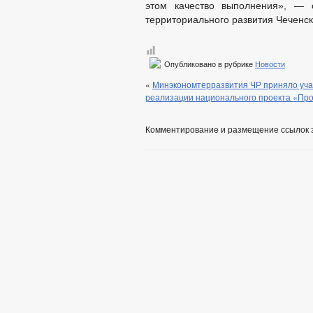
этом качество выполнения», — о
территориального развития Чеченс
Опубликовано в рубрике
Новости
«
Минэкономтерразвития ЧР приняло уча
реализации национального проекта «Прои
Комментирование и размещение ссылок 